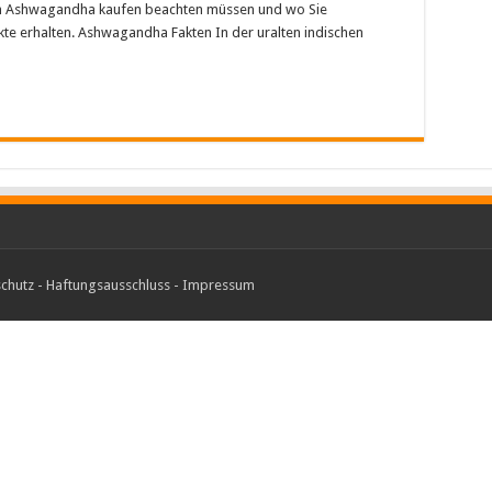
eim Ashwagandha kaufen beachten müssen und wo Sie
e erhalten. Ashwagandha Fakten In der uralten indischen
…
chutz
-
Haftungsausschluss
-
Impressum