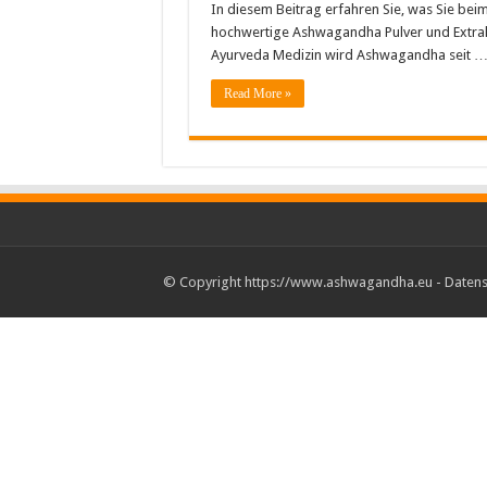
In diesem Beitrag erfahren Sie, was Sie b
hochwertige Ashwagandha Pulver und Extrakt
Ayurveda Medizin wird Ashwagandha seit 
Read More »
© Copyright https://www.ashwagandha.eu -
Datens